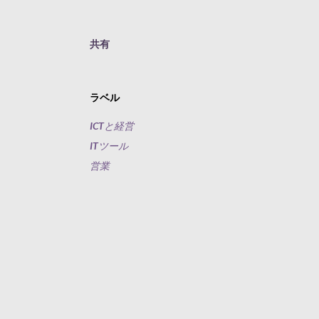
共有
ラベル
ICTと経営
ITツール
営業