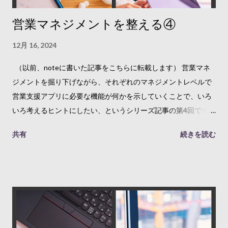
らですね。でも、なんで売りたいのか、と言ったら、お金が欲
営業マネジメントを整える④
しいから、ということでもあるのですが、根本を考えていく
と、会社や事業のありたい姿、あるべき姿を実現するためで
12月 16, 2024
す。 何もしないでいる状態（as is）と、あるべき姿（to be）に
は差分（Gap）があるから、営業活動によって、その差分を埋
（以前、noteに書いた記事をこちらに転載します） 営業マネ
めていくわけです。 経営の話をするときに、よく出てくる図 営
ジメントを掘り下げながら、それぞれのマネジメントレベルで
業活動は、この「to be」に近づく活動、ということですね。 そ
営業支援アプリに必要な機能が何かを示していくことで、いろ
して、マネジメントというのは「なんとかする」ということな
いろ考えるヒントにしたい、というシリーズ記事の第4回です。
ので、営業マネジメントは、なんとかして「to be」に近づける
前回は、案件が受注に向かっていく流れを見ていく「パイプラ
共有
続きを読む
こと。 それが整うということは、営業活動によってホントに
イン管理」について確認しました。 営業マネジメントを整える
「to be」に近づいているか、確かめられて、もっと近づけるよ
③ >前回は、営業マネジメントの基本の「き」というべき、
うに工夫できる状態になっている、ということです。 トップダ
「目標と実績の管理」について確認しました。今回は、そこか
ウンとボトムアップを統合する この「to be」は、会社や事業の
らひとつ下に進んで、ちょっと専門用語っぽい「パイプライン
ありたい姿、あるべき姿である、ということをさきほど書きま
管理」について、考えていきたいと思います。... 恒例のフロー
した。ということは、営業マネジメントの出発点には、会社や
図 今回は、個別の案件や、営業担当者の活動にフォーカスした
事業の未来をどうしていきたいかを明確にすることがありま
営業マネジメントである、営業活動管理について考えてみま