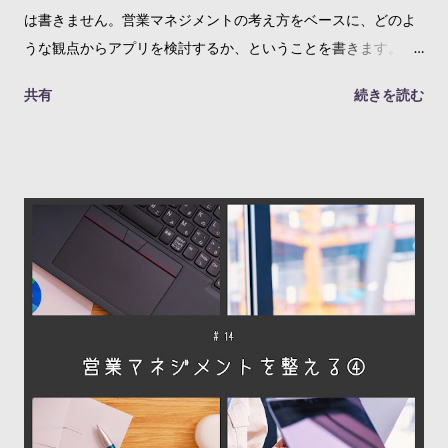
は書きません。営業マネジメントの考え方をベースに、どのよ
うな観点からアプリを検討するか、ということを書きます。 さ
て、どのようなアプリ、システムを導入するにしても、まずは
共有
続きを読む
それで「何をしたいのか」という目的が大事です。 これまで導
入していなかった営業支援アプリを、いま導入したいと考える
事業者には、何かしら営業活動を変えていきたい、という想い
があると思います。 では、どう変えたいのか。事業者によっ
て、いろいろな表現が出てくると思いますが、多くの場合、営
業支援アプリは「営業マネジメントを整える」ために導入され
ます。 ここでいう、自社の「営業マネジメントが整っている」
というのは、どういうことでしょうか。このシリーズ記事で
は、「営業マネジメントを整える」方法を説明しながら、営業
支援アプリの役割を改めて確認することで、アプリを選ぶ際の
ヒントを示していきたいと思います。 営業マネジメントは、な
んとかして「to be」に近づけること そもそも、なんで営業活動
をやっているのか、と言ったら、商品やサービスを売りたいか