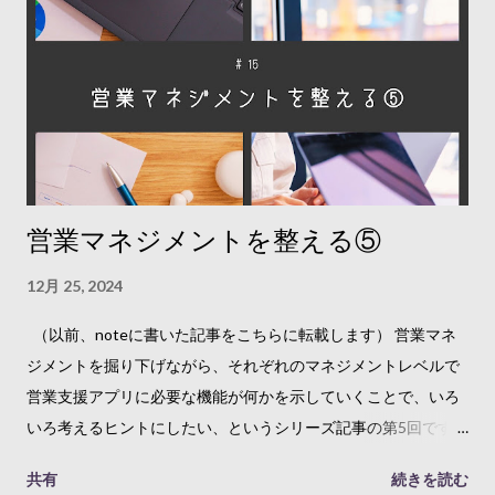
す。そして、その未来に向かって、...
す。 そもそも営業活動とは このシリーズ記事の最初の方で、営
業活動は事業の「to be（ありたい姿）」に近づく活動と書きま
した。事業活動のすべてが、「as is（現状のまま）」と「to
be」とのギャップを埋めるための活動なのですが、特に営業活
動と言ったときには、顧客に変化を生み出す活動を指すことが
多いと思います。 この「変化を生み出す活動」というのは、顧
客に、新しい価値の必要性に気づいてもらって、こちらが提供
営業マネジメントを整える⑤
できる製品・サービスを活用してもらうことで、顧客の事業や
生活をより良くしていくということです。それが実現するため
12月 25, 2024
には、以下のようなことが重要になるはずです。 適切な顧客と
コミュニケーションできているか 適切な情報や支援を提供でき
（以前、noteに書いた記事をこちらに転載します） 営業マネ
ているか 営業活動管理というのは、この2点のマネジメントと
ジメントを掘り下げながら、それぞれのマネジメントレベルで
言えます。 自分たちの事業だけでなく、顧客の事業の「to be」
営業支援アプリに必要な機能が何かを示していくことで、いろ
も実現する活動へ 誰に会えているか まずは「適切な顧客とコミ
いろ考えるヒントにしたい、というシリーズ記事の第5回です。
ュニケーションできているか」という点です。これをマネジメ
前回の記事はこちらです。 営業マネジメントを整える④ 今回
共有
続きを読む
ントするには、営業担当メンバーの活動予定と実績を把握する
は、個別の案件や、営業担当者の活動にフォーカスした営業マ